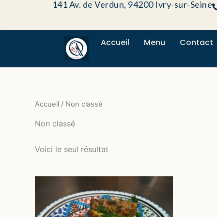
141 Av. de Verdun, 94200 Ivry-sur-Seine
Aller
au
contenu
Accueil
Menu
Contact
Accueil
/ Non classé
Non classé
Voici le seul résultat