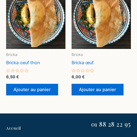
Bricka
Bricka
Bricka oeuf thon
Bricka œuf
Note
Note
6,50
€
6,00
€
0
0
sur
sur
5
5
Ajouter au panier
Ajouter au panier
01 88 28 22 95
Accueil