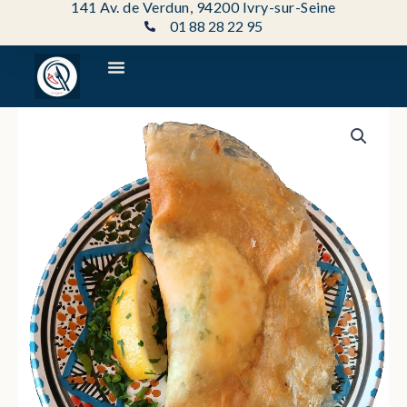
141 Av. de Verdun, 94200 Ivry-sur-Seine
Aller
01 88 28 22 95
au
contenu
quantité
de
Bricka
oeuf
thon
fromage