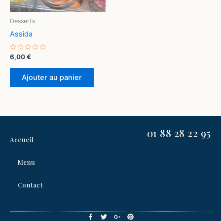
Desserts
Assida
Note
6,00
€
0
sur
5
Ajouter au panier
01 88 28 22 95
Accueil
Menu
Contact
F
T
G
P
a
w
o
i