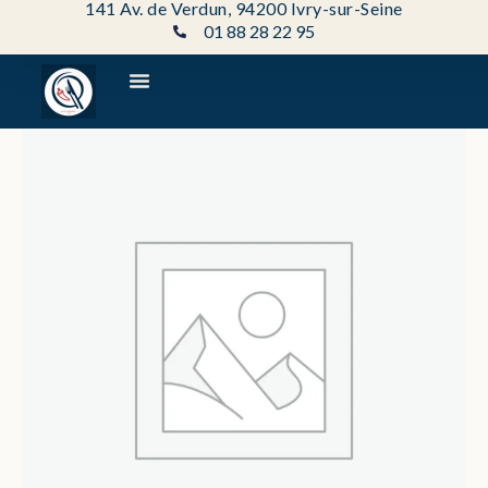
141 Av. de Verdun, 94200 Ivry-sur-Seine
Aller
01 88 28 22 95
au
contenu
quantité
de
Gâteau