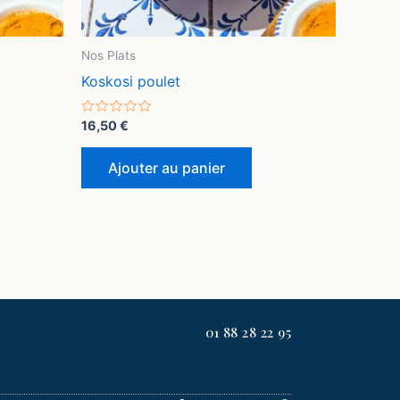
Nos Plats
Koskosi poulet
Note
16,50
€
0
sur
5
Ajouter au panier
01 88 28 22 95
F
T
G
P