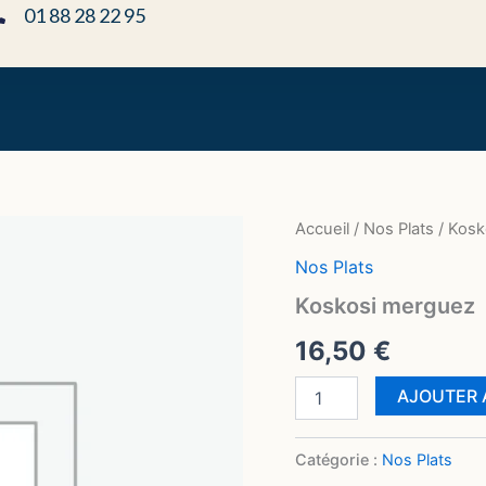
01 88 28 22 95
quantité
Accueil
/
Nos Plats
/ Kosk
de
Nos Plats
Koskosi
merguez
Koskosi merguez
16,50
€
AJOUTER 
Catégorie :
Nos Plats