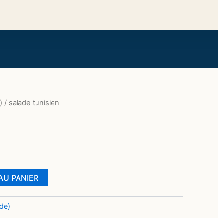
)
/ salade tunisien
AU PANIER
ade)