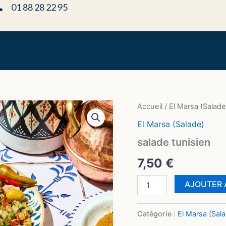
01 88 28 22 95
quantité
Accueil
/
El Marsa (Salade
de
El Marsa (Salade)
salade
tunisien
salade tunisien
7,50
€
AJOUTER 
Catégorie :
El Marsa (Sal