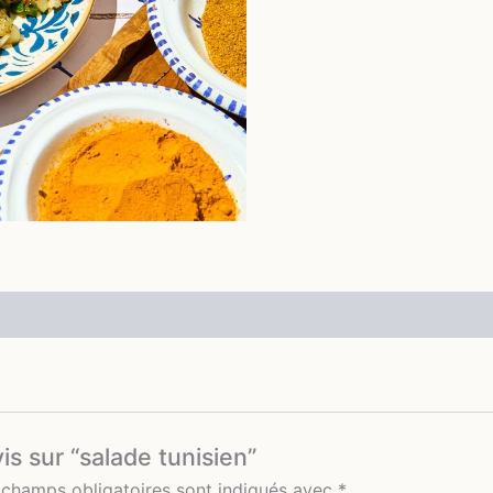
is sur “salade tunisien”
 champs obligatoires sont indiqués avec
*